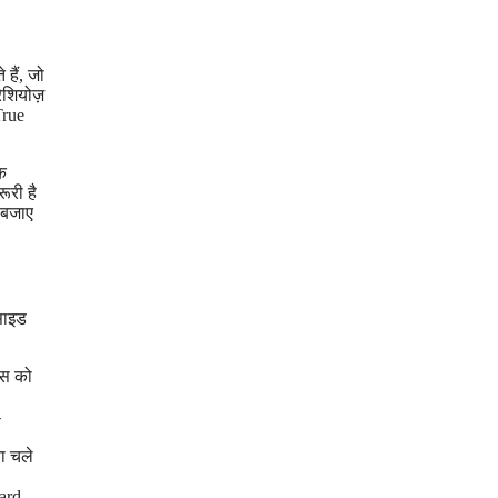
हैं, जो
रेशियोज़
True
कि
ूरी है
े बजाए
िसाइड
सेस को
-
ता चले
ward