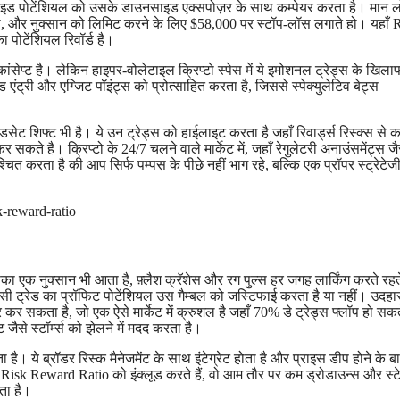
े अपसाइड पोटेंशियल को उसके डाउनसाइड एक्सपोज़र के साथ कम्पेयर करता है। मान
, और नुक्सान को लिमिट करने के लिए $58,000 पर स्टॉप-लॉस लगाते हो। यहाँ 
 पोटेंशियल रिवॉर्ड है।
ना कांसेप्ट है। लेकिन हाइपर-वोलेटाइल क्रिप्टो स्पेस में ये इमोशनल ट्रेड्स के खिल
ंड एंट्री और एग्जिट पॉइंट्स को प्रोत्साहित करता है, जिससे स्पेक्युलेटिव बेट्स
इंडसेट शिफ्ट भी है। ये उन ट्रेड्स को हाईलाइट करता है जहाँ रिवार्ड्स रिस्क्स से 
 सकते है। क्रिप्टो के 24/7 चलने वाले मार्केट में, जहाँ रेगुलेटरी अनाउंसमेंट्स जैस
्चित करता है की आप सिर्फ पम्पस के पीछे नहीं भाग रहे, बल्कि एक प्रॉपर स्ट्रेटे
का एक नुक्सान भी आता है, फ़्लैश क्रॅशेस और रग पुल्स हर जगह लार्किंग करते रहते 
िसी ट्रेड का प्रॉफिट पोटेंशियल उस गैम्बल को जस्टिफाई करता है या नहीं। उदह
कर सकता है, जो एक ऐसे मार्केट में क्रुशल है जहाँ 70% डे ट्रेड्स फ्लॉप हो सकते
 जैसे स्टॉर्म्स को झेलने में मदद करता है।
ा है। ये ब्रॉडर रिस्क मैनेजमेंट के साथ इंटेग्रेट होता है और प्राइस डीप होने के ब
न में Risk Reward Ratio को इंक्लूड करते हैं, वो आम तौर पर कम ड्रोडाउन्स और स्
करता है।